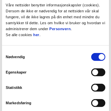
Våre nettsider benytter informasjonskapsler (cookies).
Feriekolloni på Camp Killingen
Dersom de ikke er nødvendig for at nettsiden vår skal
Sommeravslutning for velkomstklassene +
fungere, vil de ikke lagres på din enhet med mindre du
Gårdsbesøk for velkomstklassene i
samtykker til dette. Les om hvilke vi bruker og hvordan vi
Drammen
administrerer dem under
Personvern
.
Kampopplevelse + drømmedag på
Se alle cookies
her
.
Marienlyst Stadion
Jo mer vi klarer å mobilisere, jo flere barn kan vi
Samtykkevalg
ta med på de overnevnte aktivitetene.
Nødvendig
Levekårsavdelingen i Drammen kommune vil også
være behjelpelige med formidling av aktiviteter ut
til de aktuelle familiene og barna.
Egenskaper
Målet er at flere barn skal gå ut av sommerferien
Statistikk
med gode og minneverdige aktivteter som de kan
fortelle skolekamerater om når skoleåret starter
opp igjen.
Markedsføring