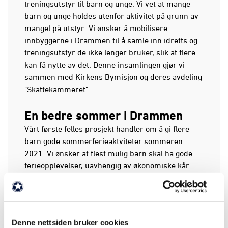
treningsutstyr til barn og unge. Vi vet at mange
barn og unge holdes utenfor aktivitet på grunn av
mangel på utstyr. Vi ønsker å mobilisere
innbyggerne i Drammen til å samle inn idretts og
treningsutstyr de ikke lenger bruker, slik at flere
kan få nytte av det. Denne insamlingen gjør vi
sammen med Kirkens Bymisjon og deres avdeling
"Skattekammeret"
En bedre sommer i Drammen
Vårt første felles prosjekt handler om å gi flere
barn gode sommerferieaktviteter sommeren
2021. Vi ønsker at flest mulig barn skal ha gode
ferieopplevelser, uavhengig av økonomiske kår.
Gjennom innsamling på vipps nummer
665176
vil
vi samle inn penger som fordeles lik mellom
følgende tiltak
Denne nettsiden bruker cookies