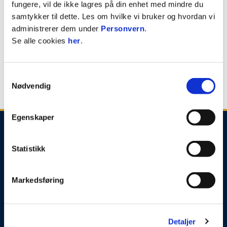
fungere, vil de ikke lagres på din enhet med mindre du
6
Fossum /Storm 1
10
-5
12
samtykker til dette. Les om hvilke vi bruker og hvordan vi
7
Hønefoss BK 2
10
-8
12
administrerer dem under
Personvern
.
8
Strømsgodset 2
10
-14
10
Se alle cookies
her
.
9
Hei
10
-19
7
10
Skarphedin
10
-16
5
11
Flint
10
-16
4
Samtykkevalg
12
Konnerud
0
0
0
Nødvendig
Egenskaper
Statistikk
Markedsføring
E-post
:
godset@godset.no
Telefon
:
+47 40 90 70 00
Kontakt oss
Detaljer