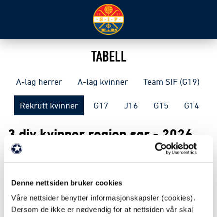
TABELL
A-lag herrer
A-lag kvinner
Team SIF (G19)
Rekrutt kvinner
G17
J16
G15
G14
3 div kvinner region sør - 2026
S
+/-
P
1
Snøgg
10
23
25
2
Pors
10
23
25
Denne nettsiden bruker cookies
3
Arendal Kvinner
10
13
22
Våre nettsider benytter informasjonskapsler (cookies).
4
Odds Ballklubb 2
10
16
20
Dersom de ikke er nødvendig for at nettsiden vår skal
5
Randesund
10
3
15