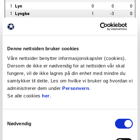
1
Lyn
0
0
0
1
Lyngbø
1
-3
0
1
Malvik
1
2
0
1
Medkila
1
7
0
1
Melbo
1
-7
0
1
Molde
0
0
0
Denne nettsiden bruker cookies
1
Odds Ballklubb
1
1
0
Våre nettsider benytter informasjonskapsler (cookies).
1
Rana FK
1
-2
0
Dersom de ikke er nødvendig for at nettsiden vår skal
1
Ranheim
1
-3
0
fungere, vil de ikke lagres på din enhet med mindre du
1
Raufoss
1
-2
0
samtykker til dette. Les om hvilke vi bruker og hvordan vi
1
Rosenborg BK
0
0
0
administrerer dem under
Personvern
.
1
Røa Fotball Elite
0
0
0
Se alle cookies
her
.
1
Sandefjord Fotball Kvinner
1
-1
0
1
Sarpsborg 08
1
2
0
1
SK Brann
0
0
0
Samtykkevalg
1
Sogndal Fotballklubb
1
5
0
Nødvendig
1
Stabæk
0
0
0
1
Steinkjer
1
-4
0