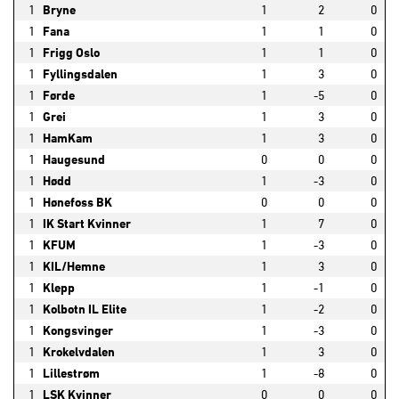
1
Bryne
1
2
0
1
Fana
1
1
0
1
Frigg Oslo
1
1
0
1
Fyllingsdalen
1
3
0
1
Førde
1
-5
0
1
Grei
1
3
0
1
HamKam
1
3
0
1
Haugesund
0
0
0
1
Hødd
1
-3
0
1
Hønefoss BK
0
0
0
1
IK Start Kvinner
1
7
0
1
KFUM
1
-3
0
1
KIL/Hemne
1
3
0
1
Klepp
1
-1
0
1
Kolbotn IL Elite
1
-2
0
1
Kongsvinger
1
-3
0
1
Krokelvdalen
1
3
0
1
Lillestrøm
1
-8
0
1
LSK Kvinner
0
0
0