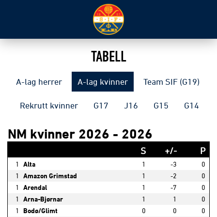
TABELL
A-lag herrer
A-lag kvinner
Team SIF (G19)
Rekrutt kvinner
G17
J16
G15
G14
NM kvinner 2026 - 2026
S
+/-
P
1
Alta
1
-3
0
1
Amazon Grimstad
1
-2
0
1
Arendal
1
-7
0
1
Arna-Bjørnar
1
1
0
1
Bodø/Glimt
0
0
0