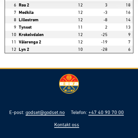
6
Røa 2
12
3
18
7
Medkila
12
-3
16
8
Lillestrøm
12
-8
14
9
Tynset
11
2
13
10
Krokelvdalen
12
-25
9
11
Vålerenga 2
12
-19
7
12
Lyn 2
10
-28
6
E-post
:
godset@godset.no
Telefon
:
+47 40 90 70 00
Kontakt oss