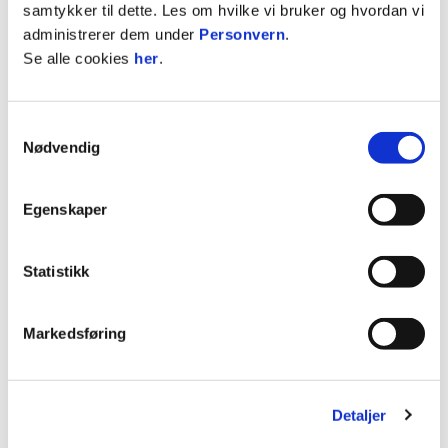
Besøkadresse:
Ryghgata 4B, 3050 Mjøndalen
samtykker til dette. Les om hvilke vi bruker og hvordan vi
administrerer dem under
Personvern
.
Se alle cookies
her
.
Postadresse: Ryghgata 4B, 3050 Mjøndalen
Webadresse:
https://show-teknikk.no
Samtykkevalg
Nødvendig
Telefon: 92216666
Egenskaper
Statistikk
Facebook
Instagram
Markedsføring
Detaljer