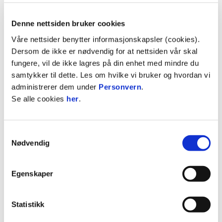
Denne nettsiden bruker cookies
FAKTA
Våre nettsider benytter informasjonskapsler (cookies).
Dersom de ikke er nødvendig for at nettsiden vår skal
Partner siden: 1999
fungere, vil de ikke lagres på din enhet med mindre du
samtykker til dette. Les om hvilke vi bruker og hvordan vi
Partnernivå: Bronseklubben
administrerer dem under
Personvern
.
Se alle cookies
her
.
Bransje: IKT/Telecom
Samtykkevalg
Nødvendig
Antall ansatte: 8
Egenskaper
Besøkadresse:
Tegleverksveien 65, 3057
Solbergelva
Statistikk
Postadresse: Tegleverksveien 65, 3057 Solbergelva