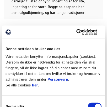
garasjer til stadionbygg. Ingenting er for lite,
ingenting er for stort. Begge selskapene har
sentralgodkjenning, og har lange tradisjoner.
FAKTA
Partnernivå: Gullklubben
Denne nettsiden bruker cookies
Våre nettsider benytter informasjonskapsler (cookies).
Bransje: Bygg/anlegg
Dersom de ikke er nødvendig for at nettsiden vår skal
fungere, vil de ikke lagres på din enhet med mindre du
samtykker til dette. Les om hvilke vi bruker og hvordan vi
Besøkadresse: Betong: Steinbergveien 80, 3053
administrerer dem under
Personvern
.
Steinberg / Element: Industriveien 8, 3300
Se alle cookies
her
.
Hokksund
Postadresse: Betong: Postboks 4, 3301 Hokksund /
Samtykkevalg
Nødvendig