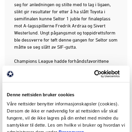
seg for anledningen og stilte med to lag i ligaen,
slikt gir resultater for etter å ha slått Toyota i
semifinalen kunne Seltor 1 juble for finaleplass
mot A-lagsspillerne Fredrik Ardraa og Sivert
Westerlund. Ungt pågangsmot og toppidrettsform
ble dessverre for tøft denne gangen for Seltor som
måtte se seg slått av SIF-gutta.
Champions League hadde forhåndsfavorittene
Accept Servicepartne
r,
Deloitte
, OG
POB
(som også var regjerende mester). Men det var
imidlertid en outsider som skulle blande seg helt i
toppen.
Denne nettsiden bruker cookies
Våre nettsider benytter informasjonskapsler (cookies).
Dersom de ikke er nødvendig for at nettsiden vår skal
fungere, vil de ikke lagres på din enhet med mindre du
samtykker til dette. Les om hvilke vi bruker og hvordan vi