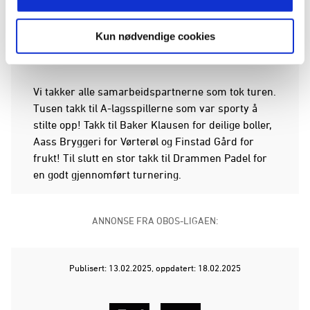
ballveksling og en superfornøyd Magne Van Dijk
kunne til slutt konstantere at alle gode ting er tre
Kun nødvendige cookies
og at det endelig skulle lykkes for gjengen fra
Lierstranda.
Vi takker alle samarbeidspartnerne som tok turen.
Tusen takk til A-lagsspillerne som var sporty å
stilte opp! Takk til Baker Klausen for deilige boller,
Aass Bryggeri for Vørterøl og Finstad Gård for
frukt! Til slutt en stor takk til Drammen Padel for
en godt gjennomført turnering.
ANNONSE FRA OBOS-LIGAEN:
Publisert: 13.02.2025
, oppdatert: 18.02.2025