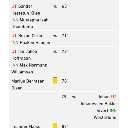
UT
Sander
65'
Hestetun Kilen
INN
Mustapha Isah
Ubandoma
UT
Rezan Corlu
71'
INN
Haakon Haugen
UT
Ian Jakob
72'
Hoffmann
INN
Max Normann
Williamsen
Marius Berntsen
78'
Olsen
79'
Johan
UT
Johanessen Bakke
Sivert
INN
Westerlund
Leander Næss
87'