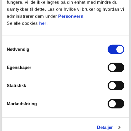
fungere, vil de ikke lagres på din enhet med mindre du
1
BODØ/GLIMT
16
38
samtykker til dette. Les om hvilke vi bruker og hvordan vi
2
VIKING
15
37
administrerer dem under
Personvern
.
Se alle cookies
her
.
3
TROMSØ
16
34
4
LILLESTRØM
15
25
Samtykkevalg
Se hele tabellen
Nødvendig
Egenskaper
BRÅTVEIT
1
Statistikk
TAAJE
25
Markedsføring
VILSVIK
26
DAHL
27
Detaljer