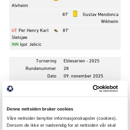
Alvheim
87'
Gustav Mendonca
Wikheim
UT
Per Henry Karl
87'
Sletsjøe
INN
Igor Jelicic
Turnering
Eliteserien - 2025
Rundenummer
28
Dato
09. november 2025
Avspark
17:00
Pauseresultat
2 - 0
Sluttresultat
2 - 1
Arena
Nordmøre stadion
Denne nettsiden bruker cookies
Våre nettsider benytter informasjonskapsler (cookies).
K
P
Dersom de ikke er nødvendig for at nettsiden vår skal