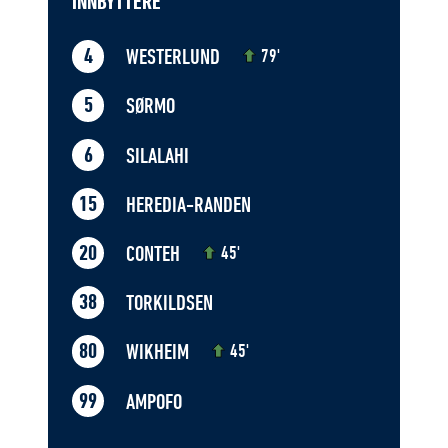
INNBYTTERE
WESTERLUND
4
79'
SØRMO
5
SILALAHI
6
HEREDIA-RANDEN
15
CONTEH
20
45'
TORKILDSEN
38
WIKHEIM
80
45'
AMPOFO
99