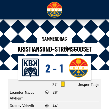
SAMMENDRAG
KRISTIANSUND-STRØMSGODSET
2
-
1
27'
Jesper Taaje
Leander Næss
28'
Alvheim
Gustav Valsvik
44'