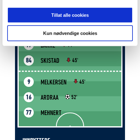
VALSVIK
71
44'
Tillat alle cookies
STENGEL
10
Kun nødvendige cookies
BAKKE
17
79'
SKISTAD
84
45'
MELKERSEN
9
45'
ARDRAA
16
52'
MEHNERT
77