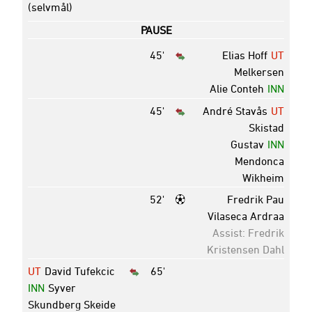
(selvmål)
PAUSE
45'
Elias Hoff
UT
Melkersen
Alie Conteh
INN
45'
André Stavås
UT
Skistad
Gustav
INN
Mendonca
Wikheim
52'
Fredrik Pau
Vilaseca Ardraa
Assist: Fredrik
Kristensen Dahl
UT
David Tufekcic
65'
INN
Syver
Skundberg Skeide