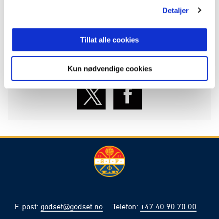
Detaljer
ANNONSE FRA OBOS-LIGAEN:
Tillat alle cookies
Publisert: 22.09.2023
, oppdatert: 27.07.2026
Skrevet av: Jørgen Røgeberg
Kontakt:
jorgen.rogeberg@godset.no
Kun nødvendige cookies
E-post
:
godset@godset.no
Telefon
:
+47 40 90 70 00