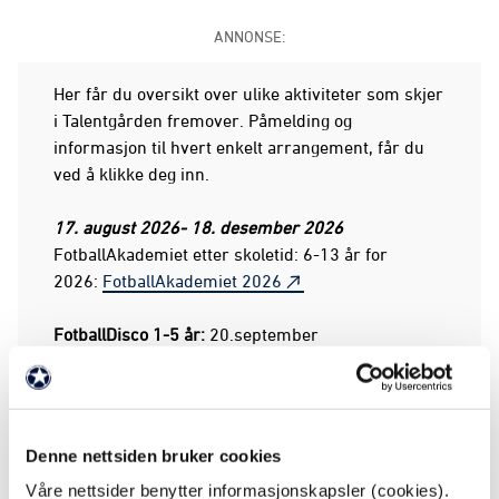
ANNONSE:
Her får du oversikt over ulike aktiviteter som skjer
i Talentgården fremover. Påmelding og
informasjon til hvert enkelt arrangement, får du
ved å klikke deg inn.
17. august 2026- 18. desember 2026
FotballAkademiet etter skoletid: 6-13 år for
2026:
FotballAkademiet 2026
FotballDisco 1-5 år:
20.september
Godset fotballskole Høstferien:
28. september-
1.oktober
Denne nettsiden bruker cookies
FotballDisco 1-5 år:
18.oktober
Våre nettsider benytter informasjonskapsler (cookies).