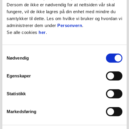
Dersom de ikke er nødvendig for at nettsiden vår skal
Vinteraktivitetsserien helger fra november-
fungere, vil de ikke lagres på din enhet med mindre du
april:
Informasjon om vinteraktivitetsserien her
samtykker til dette. Les om hvilke vi bruker og hvordan vi
administrerer dem under
Personvern
.
Ungdomsturnering cageball mandager fra
Se alle cookies
her
.
november- april:
Informasjon om cageturneringen her
Samtykkevalg
FotballDisco:
22.november
Nødvendig
FotballDisco:
13.desember
Egenskaper
Året rundt:
Statistikk
Booking av drop-inn timer for leie av Talentgården
Markedsføring
Booking bursdager