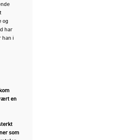
ende
t
e og
d har
 han i
 kom
vært en
sterkt
ener som