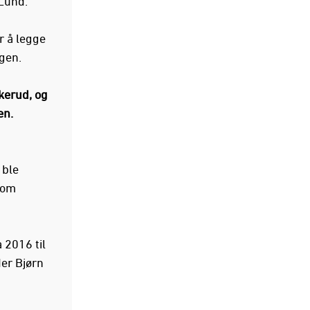
Lund.
r å legge
ngen.
kerud, og
en.
 ble
som
 2016 til
er Bjørn