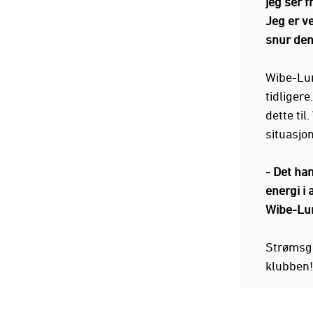
jeg ser f
Jeg er ve
snur den
Wibe-Lun
tidligere
dette til
situasjon
- Det han
energi i 
Wibe-Lun
Strømsgo
klubben!