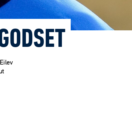
 GODSET
Eilev
ut