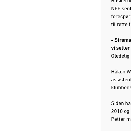
Buskerud
NFF sent
forespør
til rette
- Strøms
vi setter
Gledelig
Håkon Wi
assisten
klubbens
Siden ha
2018 og 
Petter m