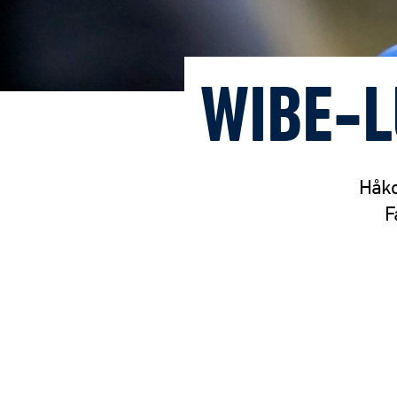
WIBE-L
Håko
F