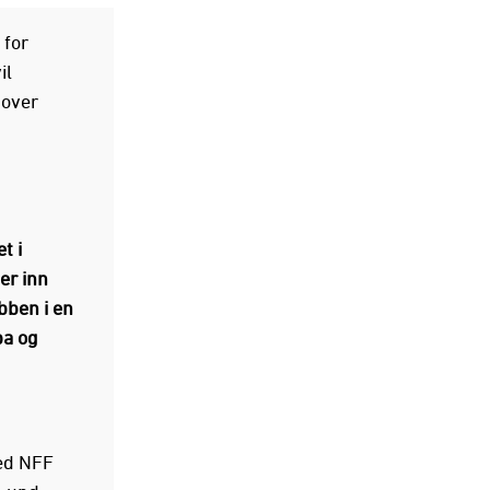
 for
il
tover
t i
er inn
bben i en
pa og
med NFF