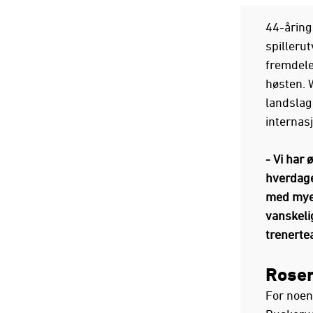
44-åring
spillerut
fremdele
høsten. 
landslage
internas
- Vi har 
hverdage
med mye 
vanskelig
trenertea
Roser
For noen