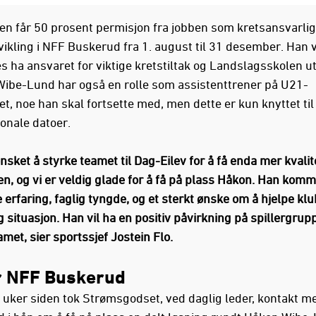
en får 50 prosent permisjon fra jobben som kretsansvarlig
vikling i NFF Buskerud fra 1. august til 31 desember. Han v
s ha ansvaret for viktige kretstiltak og Landslagsskolen u
Wibe-Lund har også en rolle som assistenttrener på U21-
t, noe han skal fortsette med, men dette er kun knyttet til
jonale datoer.
ønsket å styrke teamet til Dag-Eilev for å få enda mer kvalite
n, og vi er veldig glade for å få på plass Håkon. Han komm
erfaring, faglig tyngde, og et sterkt ønske om å hjelpe klu
 situasjon. Han vil ha en positiv påvirkning på spillergrup
met, sier sportssjef Jostein Flo.
 NFF Buskerud
 uker siden tok Strømsgodset, ved daglig leder, kontakt 