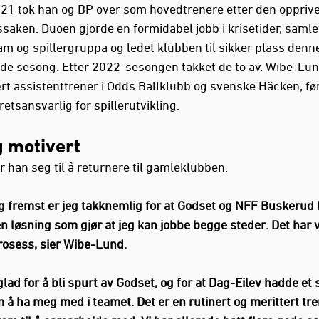
21 tok han og BP over som hovedtrenere etter den oppriv
ssaken. Duoen gjorde en formidabel jobb i krisetider, samle
am og spillergruppa og ledet klubben til sikker plass denn
de sesong. Etter 2022-sesongen takket de to av. Wibe-Lun
rt assistenttrener i Odds Ballklubb og svenske Häcken, før
kretsansvarlig for spillerutvikling.
g motivert
 han seg til å returnere til gamleklubben.
og fremst er jeg takknemlig for at Godset og NFF Buskerud
en løsning som gjør at jeg kan jobbe begge steder. Det har 
rosess, sier Wibe-Lund.
glad for å bli spurt av Godset, og for at Dag-Eilev hadde et 
 å ha meg med i teamet. Det er en rutinert og merittert tr