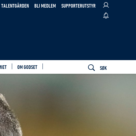
TALENTGÅRDEN
BLI MEDLEM
SUPPORTERUTSTYR
MIET
OM GODSET
SØK