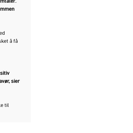
amtaler.
 sammen
med
ket å få
å
sitiv
avør, sier
 til