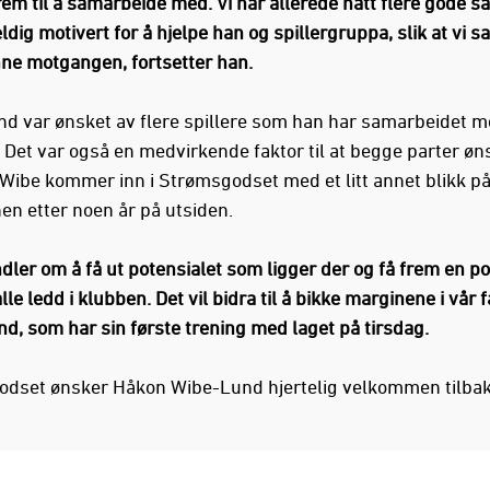
rem til å samarbeide med. Vi har allerede hatt flere gode s
ldig motivert for å hjelpe han og spillergruppa, slik at vi
ne motgangen, fortsetter han.
d var ønsket av flere spillere som han har samarbeidet 
. Det var også en medvirkende faktor til at begge parter øns
. Wibe kommer inn i Strømsgodset med et litt annet blikk p
en etter noen år på utsiden.
dler om å få ut potensialet som ligger der og få frem en po
alle ledd i klubben. Det vil bidra til å bikke marginene i vår f
d, som har sin første trening med laget på tirsdag.
dset ønsker Håkon Wibe-Lund hjertelig velkommen tilbake