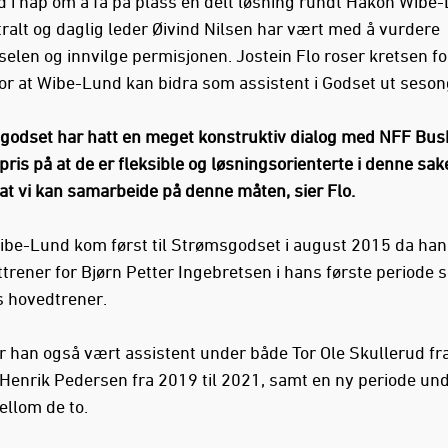
 i håp om å få på plass en delt løsning rundt Håkon Wibe-
ralt og daglig leder Øivind Nilsen har vært med å vurdere
selen og innvilge permisjonen. Jostein Flo roser kretsen fo
 for at Wibe-Lund kan bidra som assistent i Godset ut seso
godset har hatt en meget konstruktiv dialog med NFF Bus
 pris på at de er fleksible og løsningsorienterte i denne sak
 at vi kan samarbeide på denne måten, sier Flo.
be-Lund kom først til Strømsgodset i august 2015 da han
ttrener for Bjørn Petter Ingebretsen i hans første periode 
 hovedtrener.
r han også vært assistent under både Tor Ole Skullerud fra
Henrik Pedersen fra 2019 til 2021, samt en ny periode und
ellom de to.