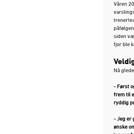
Våren 20
varsling
trenerte
påfølgen
siden væ
fjor ble 
Veldi
Nå gleder
- Først 
frem til 
ryddig p
- Jeg er 
ønske om