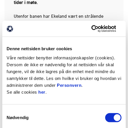
tider i møte.
Utenfor banen har Ekeland vært en strålende
ambassadør for klubben, og etter 2024-sesongen
mottok han prisen «Årets rollemodell» i
Strømsgodset, en pris som årlig deles ut til den
spilleren som har deltatt på flest Blåtimer i
Denne nettsiden bruker cookies
lokalmiljøet.
Våre nettsider benytter informasjonskapsler (cookies).
Vi takker Jostein for innsatsen han har lagt ned for
Dersom de ikke er nødvendig for at nettsiden vår skal
Strømsgodset, og ønsker ham alt godt videre!
fungere, vil de ikke lagres på din enhet med mindre du
samtykker til dette. Les om hvilke vi bruker og hvordan vi
Torkildsen returnerer til Start
administrerer dem under
Personvern
.
Se alle cookies
her
.
Jasper Silva Torkildsen kom til Strømsgodset fra
Start på en låneavtale med kjøpsopsjon i slutten av
august, etter å ha tilbrakt første halvdel av
Samtykkevalg
sesongen på lån i FK Haugesund.
Nødvendig
Han fikk sin debut for klubben da han erstattet Per