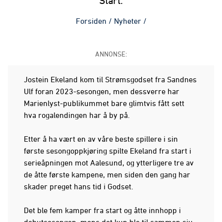
Start.
Forsiden
/
Nyheter
/
ANNONSE:
Jostein Ekeland kom til Strømsgodset fra Sandnes
Ulf foran 2023-sesongen, men dessverre har
Marienlyst-publikummet bare glimtvis fått sett
hva rogalendingen har å by på.
Etter å ha vært en av våre beste spillere i sin
første sesongoppkjøring spilte Ekeland fra start i
serieåpningen mot Aalesund, og ytterligere tre av
de åtte første kampene, men siden den gang har
skader preget hans tid i Godset.
Det ble fem kamper fra start og åtte innhopp i
debutsesongen, mens det kun ble til sammen sju