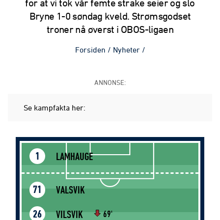
for at vi tok vår femte strake seier og slo
Bryne 1-0 søndag kveld. Strømsgodset
troner nå øverst i OBOS-ligaen
Forsiden
/
Nyheter
/
ANNONSE:
Se kampfakta her:
LAMHAUGE
1
VALSVIK
71
VILSVIK
26
69'