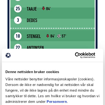
TAAJE
25
84'
DEDES
3
STENGEL
10
84'
57'
ANTONSEN
22
ARDRAA
16
60'
Denne nettsiden bruker cookies
WIKHEIM
80
69'
Våre nettsider benytter informasjonskapsler (cookies).
Dersom de ikke er nødvendig for at nettsiden vår skal
MEHNERT
77
fungere, vil de ikke lagres på din enhet med mindre du
samtykker til dette. Les om hvilke vi bruker og hvordan vi
PINGEL
11
administrerer dem under
Personvern
.