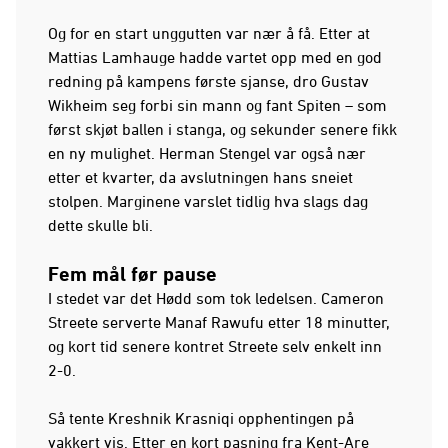
Og for en start unggutten var nær å få. Etter at
Mattias Lamhauge hadde vartet opp med en god
redning på kampens første sjanse, dro Gustav
Wikheim seg forbi sin mann og fant Spiten – som
først skjøt ballen i stanga, og sekunder senere fikk
en ny mulighet. Herman Stengel var også nær
etter et kvarter, da avslutningen hans sneiet
stolpen. Marginene varslet tidlig hva slags dag
dette skulle bli.
Fem mål før pause
I stedet var det Hødd som tok ledelsen. Cameron
Streete serverte Manaf Rawufu etter 18 minutter,
og kort tid senere kontret Streete selv enkelt inn
2-0.
Så tente Kreshnik Krasniqi opphentingen på
vakkert vis. Etter en kort pasning fra Kent-Are