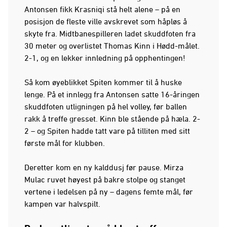
Antonsen fikk Krasniqi stå helt alene – på en
posisjon de fleste ville avskrevet som håpløs å
skyte fra. Midtbanespilleren ladet skuddfoten fra
30 meter og overlistet Thomas Kinn i Hødd-målet.
2-1, og en lekker innledning på opphentingen!
Så kom øyeblikket Spiten kommer til å huske
lenge. På et innlegg fra Antonsen satte 16-åringen
skuddfoten utligningen på hel volley, før ballen
rakk å treffe gresset. Kinn ble stående på hæla. 2-
2 – og Spiten hadde tatt vare på tilliten med sitt
første mål for klubben.
Deretter kom en ny kalddusj før pause. Mirza
Mulac ruvet høyest på bakre stolpe og stanget
vertene i ledelsen på ny – dagens femte mål, før
kampen var halvspilt.