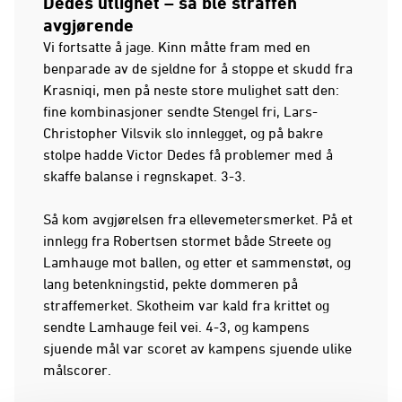
Dedes utlignet – så ble straffen
avgjørende
Vi fortsatte å jage. Kinn måtte fram med en
benparade av de sjeldne for å stoppe et skudd fra
Krasniqi, men på neste store mulighet satt den:
fine kombinasjoner sendte Stengel fri, Lars-
Christopher Vilsvik slo innlegget, og på bakre
stolpe hadde Victor Dedes få problemer med å
skaffe balanse i regnskapet. 3-3.
Så kom avgjørelsen fra ellevemetersmerket. På et
innlegg fra Robertsen stormet både Streete og
Lamhauge mot ballen, og etter et sammenstøt, og
lang betenkningstid, pekte dommeren på
straffemerket. Skotheim var kald fra krittet og
sendte Lamhauge feil vei. 4-3, og kampens
sjuende mål var scoret av kampens sjuende ulike
målscorer.