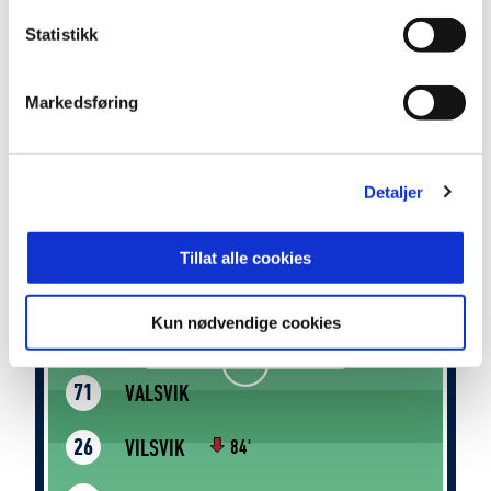
Vi sees 25. juli – hjemme mot Lyn
Statistikk
Nå tar laget ferie før vi samles igjen til ny
seriekamp etter pausen: Lyn hjemme på
Markedsføring
Marienlyst, lørdag 25. juli klokka 18.00. Vi er
fortsatt med helt der oppe i kampen om direkte
opprykk, og det er i høst dette skal avgjøres. Lad
opp i sommer – så fyller vi Gamle Gress og tar fatt
Detaljer
på innspurten sammen.
Tillat alle cookies
LAMHAUGE
1
Kun nødvendige cookies
VALSVIK
71
VILSVIK
26
84'