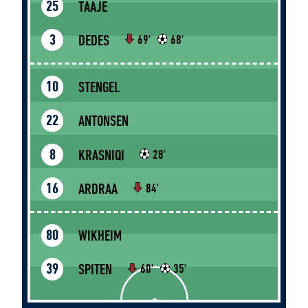
TAAJE
25
DEDES
3
69'
68'
STENGEL
10
ANTONSEN
22
KRASNIQI
8
28'
ARDRAA
16
84'
WIKHEIM
80
SPITEN
39
60'
35'