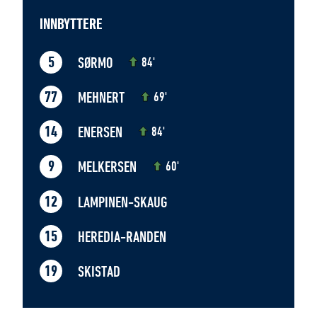
INNBYTTERE
SØRMO
5
84'
MEHNERT
77
69'
ENERSEN
14
84'
MELKERSEN
9
60'
LAMPINEN-SKAUG
12
HEREDIA-RANDEN
15
SKISTAD
19