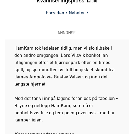
kvalifiseringsplass!
VIDEO
Forsiden
/
Nyheter
/
ANNONSE:
HamKam tok ledelsen tidlig, men vi slo tilbake i
den andre omgangen. Lars Vilsvik banket inn
utligningen etter et hjørnespark etter en times
spill, og sju minutter før full tid gikk et skudd fra
James Ampofo via Gustav Valsvik og inn i det
lengste hjørnet.
Med det tar vi innpå lagene foran oss på tabellen -
Bryne og nettopp HamKam, som nå er
henholdsvis fire og fem poeng over oss - med ni
kamper igjen.
Kampsammendrag kommer.