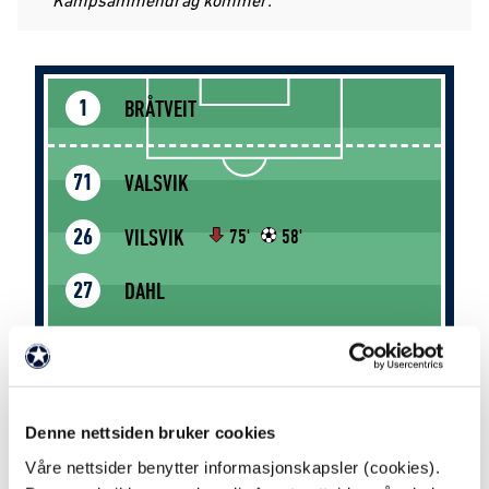
BRÅTVEIT
1
VALSVIK
71
VILSVIK
26
75'
58'
DAHL
27
TAAJE
25
WIKHEIM
80
73'
Denne nettsiden bruker cookies
Våre nettsider benytter informasjonskapsler (cookies).
STENGEL
10