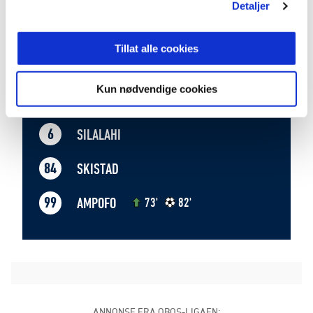
Detaljer
ENERSEN
14
73'
Tillat alle cookies
KRASNIQI
8
73'
Kun nødvendige cookies
HEREDIA-RANDEN
15
SILALAHI
6
SKISTAD
84
AMPOFO
99
73'
82'
ANNONSE FRA OBOS-LIGAEN: