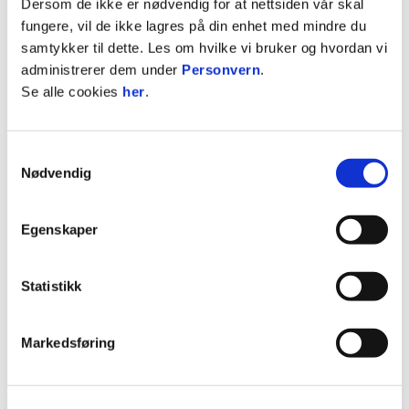
Dersom de ikke er nødvendig for at nettsiden vår skal
fungere, vil de ikke lagres på din enhet med mindre du
BAKKE
17
73'
samtykker til dette. Les om hvilke vi bruker og hvordan vi
administrerer dem under
Personvern
.
ARDRAA
16
Se alle cookies
her
.
FARJI
21
Samtykkevalg
Nødvendig
CONTEH
20
73'
Egenskaper
INNBYTTERE
Statistikk
SØRMO
5
75'
Markedsføring
WESTERLUND
4
TORKILDSEN
38