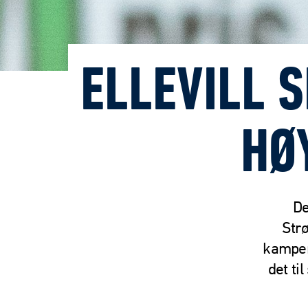
ELLEVILL 
HØ
De
Strø
kampen
det ti