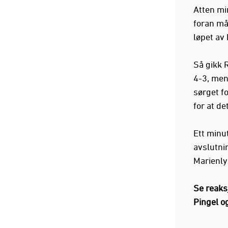
Atten min
foran mål
løpet av 
Så gikk R
4-3, men
sørget f
for at de
Ett minut
avslutnin
Marienly
Se reaks
Pingel o