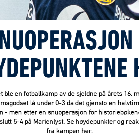
SNUOPERASJON 1
YDEPUNKTENE 
t ble en fotballkamp av de sjeldne på årets 16. m
msgodset lå under 0-3 da det gjensto en halvti
 - men etter en snuoperasjon for historiebøken
l slutt 5-4 på Marienlyst. Se høydepunkter og rea
fra kampen her.