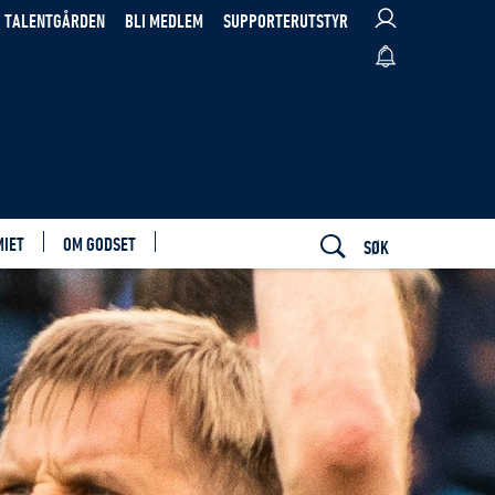
TALENTGÅRDEN
BLI MEDLEM
SUPPORTERUTSTYR
MIET
OM GODSET
SØK