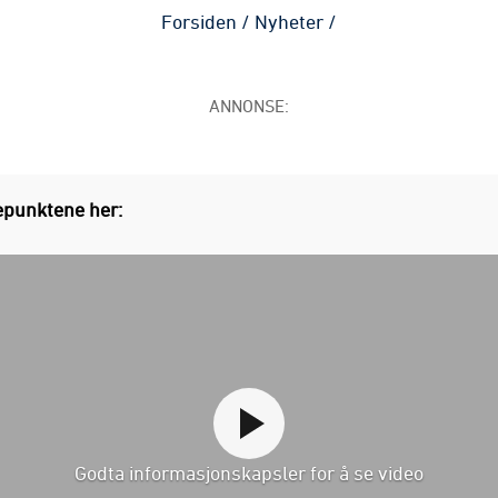
Forsiden
/
Nyheter
/
ANNONSE:
punktene her:
Godta informasjonskapsler for å se video