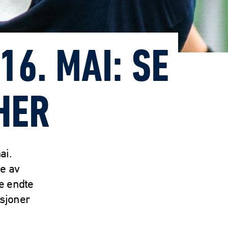
6. MAI: SE
HER
ai.
me av
e endte
ksjoner