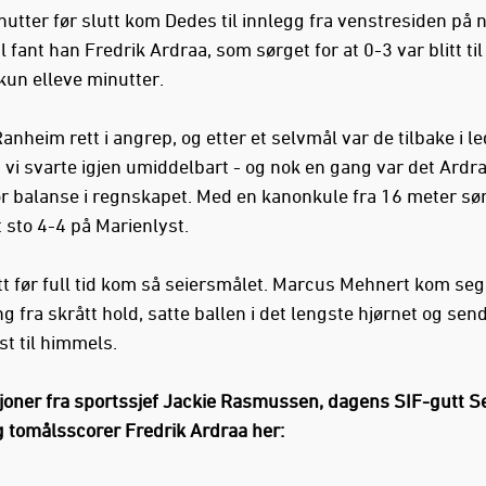
utter før slutt kom Dedes til innlegg fra venstresiden på n
 fant han Fredrik Ardraa, som sørget for at 0-3 var blitt til 
kun elleve minutter.
anheim rett i angrep, og etter et selvmål var de tilbake i l
 vi svarte igjen umiddelbart - og nok en gang var det Ardr
or balanse i regnskapet. Med en kanonkule fra 16 meter sø
t sto 4-4 på Marienlyst.
t før full tid kom så seiersmålet. Marcus Mehnert kom seg f
g fra skrått hold, satte ballen i det lengste hjørnet og sen
st til himmels.
joner fra sportssjef Jackie Rasmussen, dagens SIF-gutt S
g tomålsscorer Fredrik Ardraa her: