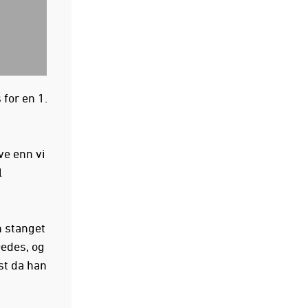
 for en 1.
ve enn vi
l
n stanget
Dedes, og
st da han