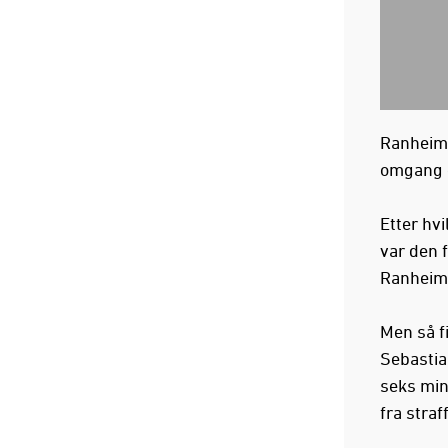
Ranheim t
omgang d
Etter hvi
var den f
Ranheim
Men så fi
Sebastia
seks min
fra straf