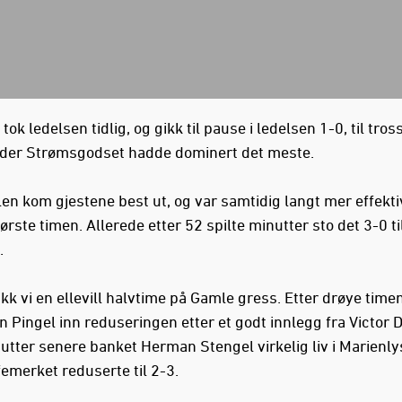
ok ledelsen tidlig, og gikk til pause i ledelsen 1-0, til tross
er Strømsgodset hadde dominert det meste.
len kom gjestene best ut, og var samtidig langt mer effekti
ørste timen. Allerede etter 52 spilte minutter sto det 3-0 ti
.
kk vi en ellevill halvtime på Gamle gress. Etter drøye time
n Pingel inn reduseringen etter et godt innlegg fra Victor 
utter senere banket Herman Stengel virkelig liv i Marienly
femerket reduserte til 2-3.