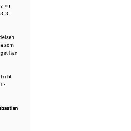
y, og
3-3 i
edelsen
aa som
rget han
ri til
dte
ebastian