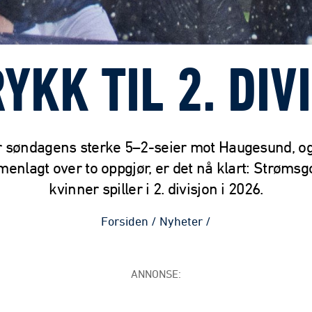
YKK TIL 2. DIV
r søndagens sterke 5–2-seier mot Haugesund, o
enlagt over to oppgjør, er det nå klart: Strømsg
kvinner spiller i 2. divisjon i 2026.
Forsiden
/
Nyheter
/
ANNONSE: