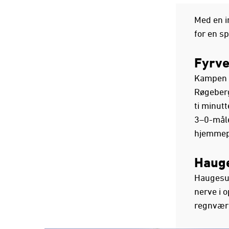
Med en im
for en s
Fyrve
Kampen k
Røgeberg
ti minut
3–0-måle
hjemmepu
Hauge
Haugesun
nerve i o
regnvære