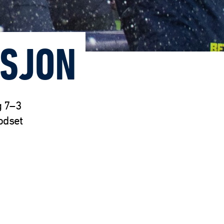
ISJON
g 7–3
odset