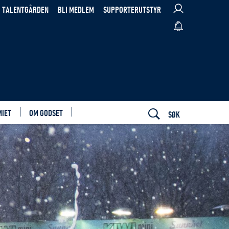
TALENTGÅRDEN
BLI MEDLEM
SUPPORTERUTSTYR
MIET
OM GODSET
SØK