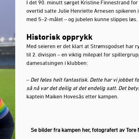
I det 90. minutt sørget Kristine Finnestrand for
overtid satte Julie Henriette Arnesen spikeren i
med 5–2-målet – og jubelen kunne slippes løs.
Historisk opprykk
Med seieren er det klart at Strømsgodset har r
til 2. divisjon – en viktig milepæl for spillergru
damesatsingen i klubben:
–
Det føles helt fantastisk. Dette har vi jobbet f
så nå var det deilig at det endelig satt. Det betyr
kaptein Maiken Hovesås etter kampen.
Se bilder fra kampen her, fotografert av Tore