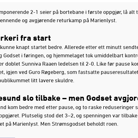
ponerende 2-1 seier på bortebane i første oppgjør, lå alt ti
pennende og avgjørende returkamp på Marienlyst.
rkeri fra start
unne knapt startet bedre. Allerede etter ett minutt sendt
 Godset i føringen, og hjemmelaget tok umiddelbart kontrol
ter doblet Sunniva Raaen ledelsen til 2-0. Like før pause k
t, igjen ved Guro Røgeberg, som fastsatte pauseresultatet
blikummet litt lavere skuldre.
sund slo tilbake – men Godset avgjo
d kom bedre med etter pause, og to raske reduseringer s
ppgjøret. Plutselig stod det 3–2, og spenningen var tilbake 
t på Marienlyst. Men Strømsgodset beholdt roen.