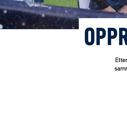
OPPR
Ette
samm