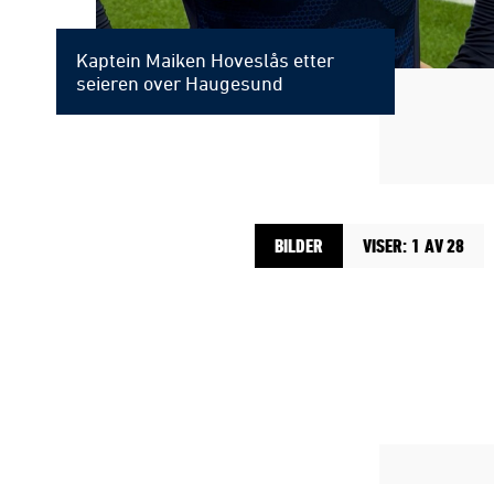
Kaptein Maiken Hoveslås etter
seieren over Haugesund
BILDER
VISER: 1 AV 28