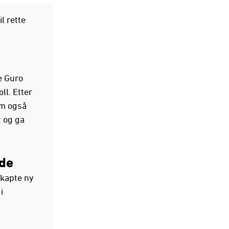
l rette
e Guro
l. Etter
om også
 og ga
rde
kapte ny
i