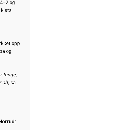
 4–2 og
 kista
ykket opp
ppa og
or lenge,
 alt
, sa
 Norrud: