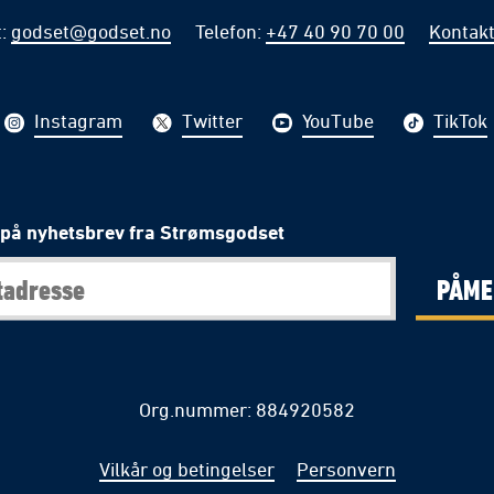
t
:
godset@godset.no
Telefon
:
+47 40 90 70 00
Kontakt
Instagram
Twitter
YouTube
TikTok
på nyhetsbrev fra Strømsgodset
PÅME
Org.nummer: 884920582
Vilkår og betingelser
Personvern