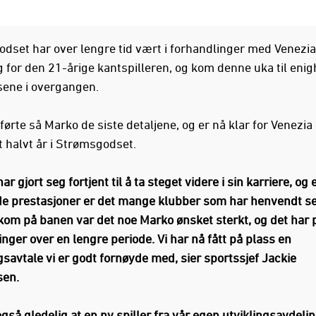
dset har over lengre tid vært i forhandlinger med Venezi
 for den 21-årige kantspilleren, og kom denne uka til eni
sene i overgangen.
lførte så Marko de siste detaljene, og er nå klar for Venezia 
t halvt år i Strømsgodset.
ar gjort seg fortjent til å ta steget videre i sin karriere, og 
e prestasjoner er det mange klubber som har henvendt se
kom på banen var det noe Marko ønsket sterkt, og det har 
nger over en lengre periode. Vi har nå fått på plass en
savtale vi er godt fornøyde med, sier sportssjef Jackie
en.
også gledelig at en ny spiller fra vår egen utviklingsavdelin