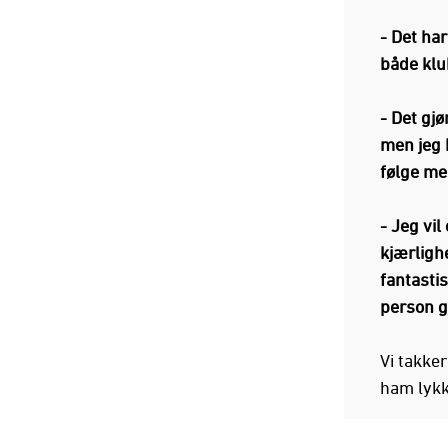
- Det har
både klu
- Det gjø
men jeg h
følge me
- Jeg vil
kjærligh
fantastis
person g
Vi takke
ham lykke