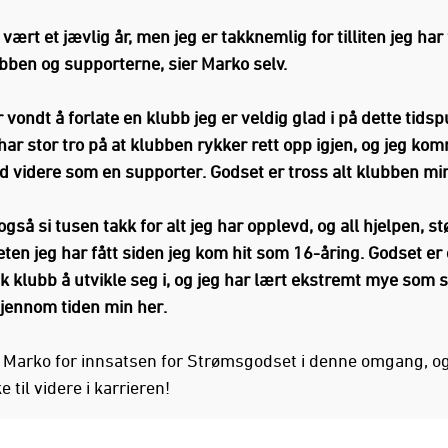
 vært et jævlig år, men jeg er takknemlig for tilliten jeg har 
bben og supporterne, sier Marko selv.
r vondt å forlate en klubb jeg er veldig glad i på dette tidsp
ar stor tro på at klubben rykker rett opp igjen, og jeg komm
d videre som en supporter. Godset er tross alt klubben min
 også si tusen takk for alt jeg har opplevd, og all hjelpen, st
eten jeg har fått siden jeg kom hit som 16-åring. Godset er
k klubb å utvikle seg i, og jeg har lært ekstremt mye som s
jennom tiden min her.
r Marko for innsatsen for Strømsgodset i denne omgang, o
 til videre i karrieren!