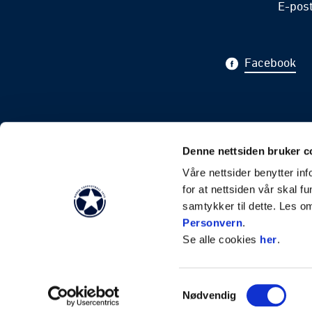
E-pos
Facebook
Abonner 
Denne nettsiden bruker c
Våre nettsider benytter i
for at nettsiden vår skal f
samtykker til dette. Les o
Personvern
.
Se alle cookies
her
.
Samtykkevalg
Nødvendig