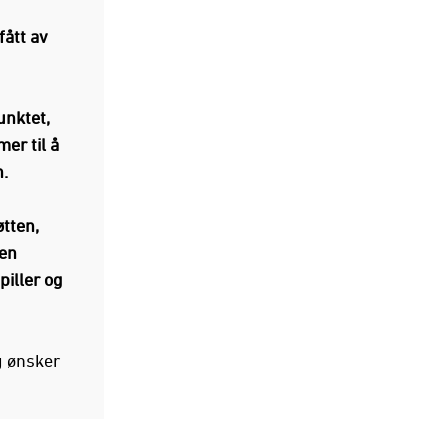
fått av
unktet,
er til å
.
øtten,
 en
piller og
g ønsker