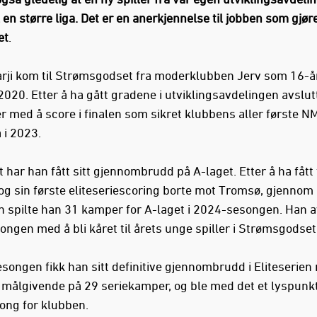
l en større liga. Det er en anerkjennelse til jobben som gjøre
et
.
rji kom til Strømsgodset fra moderklubben Jerv som 16-å
 2020. Etter å ha gått gradene i utviklingsavdelingen avslut
er med å score i finalen som sikret klubbens aller første N
 i 2023.
 har han fått sitt gjennombrudd på A-laget. Etter å ha fått 
og sin første eliteseriescoring borte mot Tromsø, gjennom
 spilte han 31 kamper for A-laget i 2024-sesongen. Han a
ongen med å bli kåret til årets unge spiller i Strømsgodset
songen fikk han sitt definitive gjennombrudd i Eliteserien
 målgivende på 29 seriekamper, og ble med det et lyspunkt
ong for klubben.