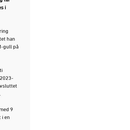
s i
ring
tet han
M-gull på
ti
 2023-
vsluttet
.
 med 9
 i en