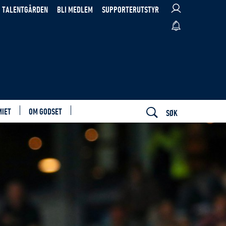
TALENTGÅRDEN
BLI MEDLEM
SUPPORTERUTSTYR
MIET
OM GODSET
SØK