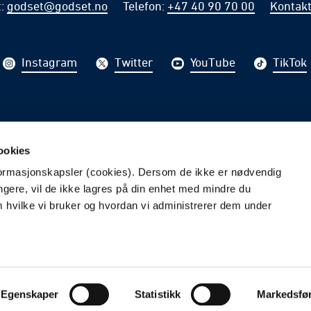
t
:
godset@godset.no
Telefon
:
+47 40 90 70 00
Kontakt
Instagram
Twitter
YouTube
TikTok
på nyhetsbrev fra Strømsgodset
ookies
PÅME
nformasjonskapsler (cookies). Dersom de ikke er nødvendig
ungere, vil de ikke lagres på din enhet med mindre du
m hvilke vi bruker og hvordan vi administrerer dem under
Org.nummer: 884920582
Vilkår og betingelser
Personvern
Egenskaper
Statistikk
Markedsfø