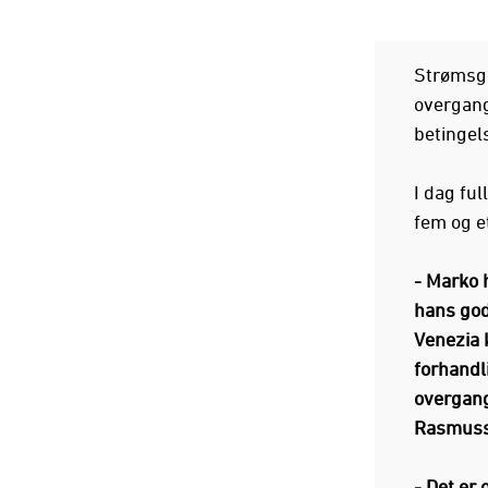
Strømsgo
overgang
betingel
I dag ful
fem og e
- Marko h
hans god
Venezia 
forhandli
overgang
Rasmuss
- Det er 