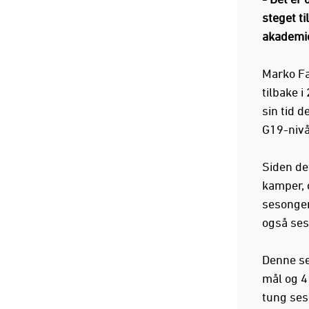
steget ti
akademi
Marko Fa
tilbake i
sin tid d
G19-nivå
Siden det
kamper, 
sesongen
også ses
Denne se
mål og 4
tung ses