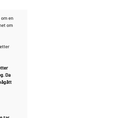
a om en
ghet om
etter
etter
g. Da
pågått
g tar