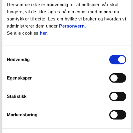
- Strømsgodset er flinke til å samle næringslivet.
Dersom de ikke er nødvendig for at nettsiden vår skal
Vi tar del i mange arrangement og aktiviteter hvor
fungere, vil de ikke lagres på din enhet med mindre du
vi treffer mange hyggelige folk. Vi føler
samtykker til dette. Les om hvilke vi bruker og hvordan vi
Strømsgodset har et veldig viktig nettverk det er
administrerer dem under
Personvern
.
veldig hyggelig å være med i, sier brødrene Ben og
Se alle cookies
her
.
Pål Klausen. Og så er vi glade i fotball. Vi håper
inderlig at Strømsgodset berger plassen i
Eliteserien – men, vi vil være med på laget selv om
Samtykkevalg
det skulle bli nedrykk, sier guttene i kor.
Nødvendig
- Klausen leverer pølsebrød, skolebrød, boller og
Egenskaper
kaker til alle våre kamparrangement, og Ingen
lager bedre varer i Bakermester Klausen! Privat
handler jeg utelukkende Klausen varer (på Kiwi) –
Statistikk
hver dag, sier Rune Marthinsen i Strømsgodset.
Klausen-brødrene er fantastisk flinke til å hjelpe til
Markedsføring
i lokalidretten, og vi er svært stolte og takknemlige
for at de også er med oss i Strømsgodset avslutter
markedssjefen.