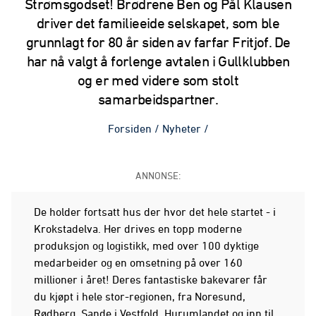
Strømsgodset! Brødrene Ben og Pål Klausen
driver det familieeide selskapet, som ble
grunnlagt for 80 år siden av farfar Fritjof. De
har nå valgt å forlenge avtalen i Gullklubben
og er med videre som stolt
samarbeidspartner.
Forsiden
/
Nyheter
/
ANNONSE:
De holder fortsatt hus der hvor det hele startet - i
Krokstadelva. Her drives en topp moderne
produksjon og logistikk, med over 100 dyktige
medarbeider og en omsetning på over 160
millioner i året! Deres fantastiske bakevarer får
du kjøpt i hele stor-regionen, fra Noresund,
Rødberg, Sande i Vestfold, Hurumlandet og inn til