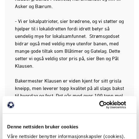
Asker og Bærum.
- Vi er lokalpatrioter, sier brødrene, og vi støtter og
hjelper til i lokalidretten fordi idrett betyr så
uendelig mye for lokalsamfunnet. Strømsgodset
bidrar også med veldig mye utenfor banen, med
mange gode tiltak som Blåtimer og Gatelag. Dette
setter vi også veldig stor pris på, sier Ben og Pål
Klausen.
Bakermester Klausen er viden kjent for sitt grisla
kneipp, men leverer topp kvalitet på all slags bakst
til hverdag og fest. Det går med over 100 tonn mel
i uka, og de leverer opp mot 300 leveranser hver
eneste dag. Dagligvaren er selvfølgelig viktigst, og
for oss i Strømsgodset er det viktigste av alt at vi
får kjøpt produktene på Kiwi!
Denne nettsiden bruker cookies
Våre nettsider benytter informasjonskapsler (cookies).