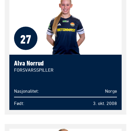
27
Alva Norrud
FORSVARSSPILLER
Nasjonalitet
Norge
Født
3. okt. 2008