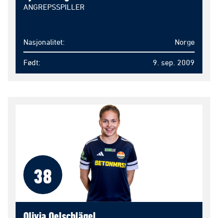
ANGREPSSPILLER
Nasjonalitet
Norge
Født
9. sep. 2009
38
Olivia Oelschlägel