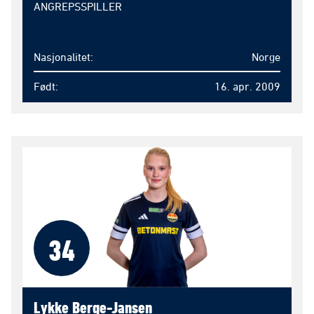
ANGREPSSPILLER
Nasjonalitet
Norge
Født
16. apr. 2009
34
Lykke Berge-Jansen