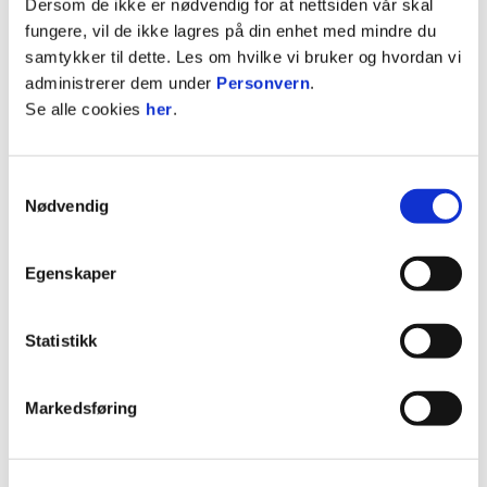
Dersom de ikke er nødvendig for at nettsiden vår skal
fungere, vil de ikke lagres på din enhet med mindre du
MIDTBANESPILLERE
samtykker til dette. Les om hvilke vi bruker og hvordan vi
administrerer dem under
Personvern
.
Se alle cookies
her
.
Samtykkevalg
Nødvendig
26
Egenskaper
Statistikk
Olea Erichsen Næss
MIDTBANESPILLER
Markedsføring
Nasjonalitet
Norge