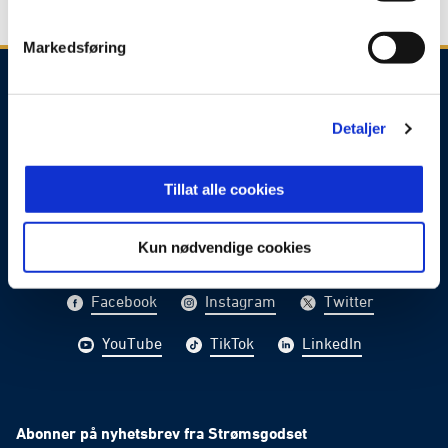
Markedsføring
Detaljer
E-post
:
godset@godset.no
Telefon
:
+47 40 90 70 00
Tillat alle cookies
Kontakt oss
Kun nødvendige cookies
Facebook
Instagram
Twitter
YouTube
TikTok
LinkedIn
Abonner på nyhetsbrev fra Strømsgodset