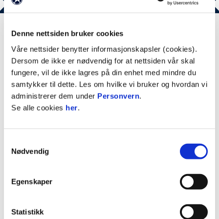
Erik Dag Knudsen
LEGE
Denne nettsiden bruker cookies
Våre nettsider benytter informasjonskapsler (cookies).
Nasjonalitet
Norge
Dersom de ikke er nødvendig for at nettsiden vår skal
fungere, vil de ikke lagres på din enhet med mindre du
Født
5. mars 1956
samtykker til dette. Les om hvilke vi bruker og hvordan vi
administrerer dem under
Personvern
.
Se alle cookies
her
.
PROFIL
Samtykkevalg
Klubbens faste lege siden 1996. En fantastisk 
Nødvendig
person som alltid stiller opp. Kjenner 
menneskene, kulturen og historien i 
Egenskaper
Strømsgodset - og er nærmest blitt en 
institusjon. 
Statistikk